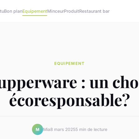
tu
Bon plan
Equipement
Minceur
Produit
Restaurant bar
EQUIPEMENT
upperware : un cho
écoresponsable?
Mia
8 mars 2025
5 min de lecture
M