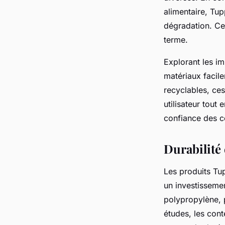
alimentaire, Tu
dégradation. Cel
terme.
Explorant les i
matériaux facil
recyclables, ce
utilisateur tout 
confiance des c
Durabilité
Les produits Tu
un investisseme
polypropylène, p
études, les con