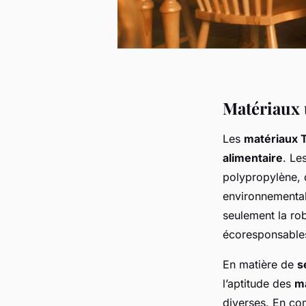
Matériaux 
Les
matériaux 
alimentaire
. Le
polypropylène, d
environnemental
seulement la ro
écoresponsable
En matière de
s
l’aptitude des
m
diverses. En com