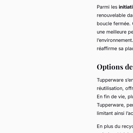
Parmi les
initia
renouvelable da
boucle fermée. 
une meilleure p
l’environnement
réaffirme sa pla
Options de 
Tupperware s’en
réutilisation, of
En fin de vie, p
Tupperware, per
limitant ainsi l
En plus du recy