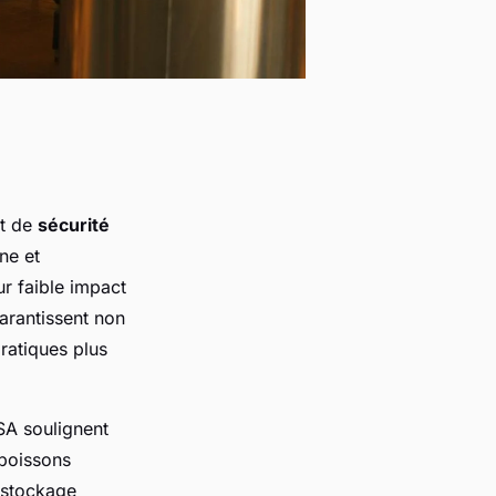
t de
sécurité
ne et
r faible impact
arantissent non
ratiques plus
FSA soulignent
 boissons
e stockage