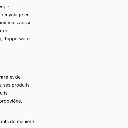
ergie
 recyclage en
aux mais aussi
x de
on, Tupperware
ware
et de
e ses produits.
uits
ypropylène,
ants de manière