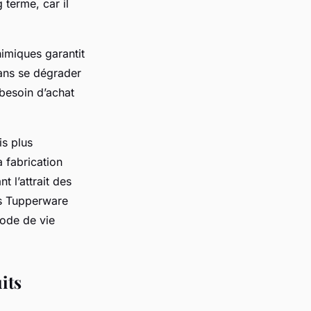
 terme, car il
himiques garantit
sans se dégrader
 besoin d’achat
is plus
a fabrication
t l’attrait des
ans Tupperware
mode de vie
its