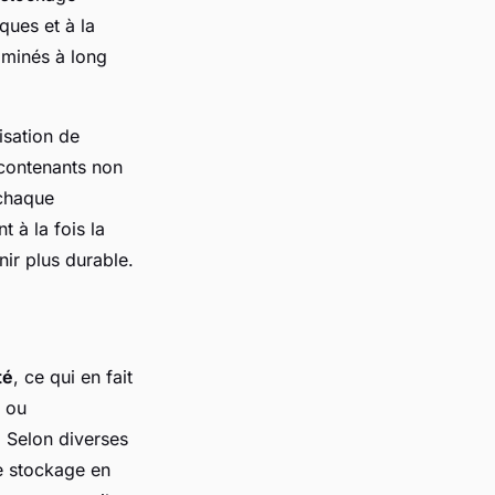
ques et à la
aminés à long
isation de
 contenants non
 chaque
t à la fois la
ir plus durable.
té
, ce qui en fait
e ou
. Selon diverses
e stockage en