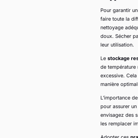
Pour garantir u
faire toute la di
nettoyage adéqua
doux. Sécher pa
leur utilisation.
Le
stockage re
de température m
excessive. Cela 
manière optimal
L’importance de 
pour assurer un
envisagez des so
les remplacer i
Adopter ces
pr