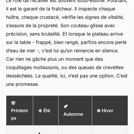
Le rôle de l’écailler est souvent sous-estimé. Pourtant,
il est le garant de la fraîcheur. Il inspecte chaque
huître, chaque crustacé, vérifie les signes de vitalité,
s’assure de la propreté. Son couteau glisse avec
précision, sans brutalité. Et lorsque le plateau arrive
sur la table - frappé, bien rangé, parfois encore perlé
d’eau de mer -, c’est lui qu’on remercie en silence.
Car rien ne gâche plus un moment que des
coquillages mollassons, ou des queues de crevettes
desséchées. La qualité, ici, n’est pas une option. C’est
une promesse.
🌸
🍂
Printem
☀️ Été
❄️ Hiver
Automne
ps
•