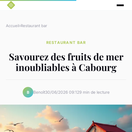
Accueil
›
Restaurant bar
RESTAURANT BAR
Savourez des fruits de mer
inoubliables à Cabourg
Benoît
30/06/2026 09:12
9 min de lecture
B