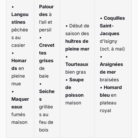
•
Palour
Langou
des
à
•
Coquilles
stines
l’ail et
• Début de
Saint-
pêchée
persil
saison des
Jacques
s au
•
huîtres de
d'Isigny
casier
Crevet
pleine mer
(oct. à mai)
•
tes
•
•
Homar
grises
Tourteaux
Araignées
ds
en
de
bien gras
de mer
pleine
baie
•
Soupe
braisées
mue
•
de
•
Homard
•
Seiche
poisson
bleu
en
Maquer
s
maison
plateau
eaux
grillée
royal
fumés
s au
maison
feu de
bois