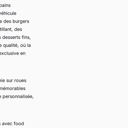
pains
véhicule
ue des burgers
llant, des
 desserts fins,
e qualité, où la
exclusive en
ie sur roues
t mémorables
e personnalisée,
s avec food