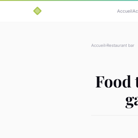
Accueil
Ac
Accueil
›
Restaurant bar
Food t
g