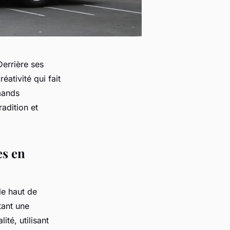
Derrière ses
éativité qui fait
rmands
adition et
es en
le haut de
tant une
té, utilisant