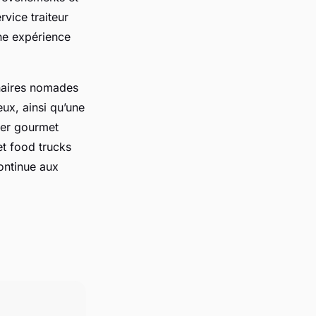
vice traiteur
ne expérience
inaires nomades
ux, ainsi qu’une
ger gourmet
et food trucks
ontinue aux