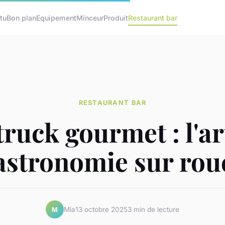
tu
Bon plan
Equipement
Minceur
Produit
Restaurant bar
RESTAURANT BAR
ruck gourmet : l'ar
astronomie sur rou
Mia
13 octobre 2025
3 min de lecture
M