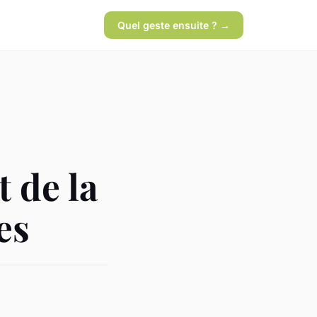
Quel geste ensuite ? →
t de la
es