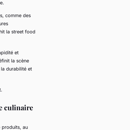
e.
rés, comme des
ures
it la street food
pidité et
finit la scène
a durabilité et
t.
e culinaire
e produits, au