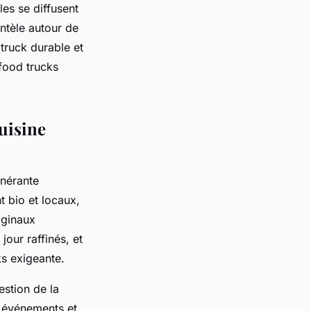
les se diffusent
entèle autour de
 truck durable et
 food trucks
cuisine
inérante
t bio et locaux,
iginaux
jour raffinés, et
ks exigeante.
estion de la
es événements et