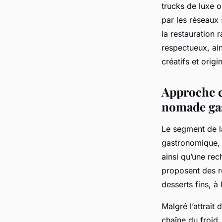
trucks de luxe o
par les réseaux 
la restauration 
respectueux, ain
créatifs et origi
Approche cr
nomade ga
Le segment de 
gastronomique, e
ainsi qu’une rec
proposent des re
desserts fins, à
Malgré l’attrait
chaîne du froid,