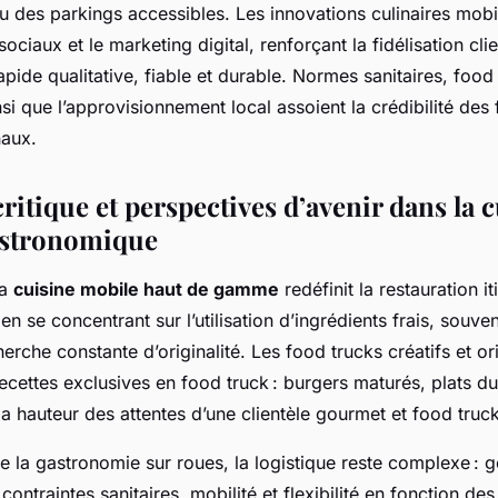
u des parkings accessibles. Les innovations culinaires mobi
sociaux et le marketing digital, renforçant la fidélisation cli
rapide qualitative, fiable et durable. Normes sanitaires, food
si que l’approvisionnement local assoient la crédibilité des
naux.
itique et perspectives d’avenir dans la 
stronomique
la
cuisine mobile haut de gamme
redéfinit la restauration it
n se concentrant sur l’utilisation d’ingrédients frais, souven
herche constante d’originalité. Les food trucks créatifs et or
cettes exclusives en food truck : burgers maturés, plats du 
 la hauteur des attentes d’une clientèle gourmet et food truc
 de la gastronomie sur roues, la logistique reste complexe : g
 contraintes sanitaires, mobilité et flexibilité en fonction d