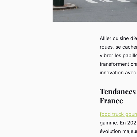
Allier cuisine d
roues, se cachen
vibrer les papil
transforment cha
innovation avec
Tendances 
France
food truck gou
gamme. En 2025,
évolution majeur