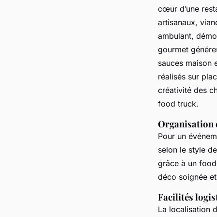
cœur d’une rest
artisanaux, via
ambulant, démon
gourmet généreu
sauces maison et
réalisés sur plac
créativité des c
food truck.
Organisation 
Pour un événeme
selon le style 
grâce à un food
déco soignée et
Facilités logi
La localisation