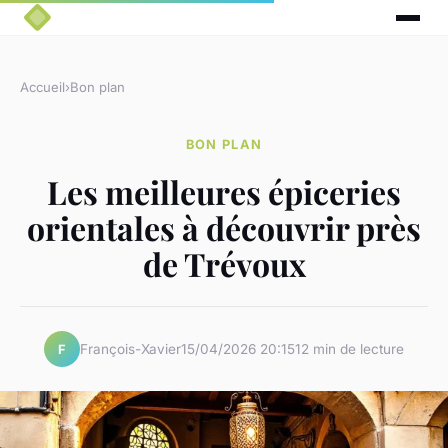
Accueil
›
Bon plan
BON PLAN
Les meilleures épiceries
orientales à découvrir près
de Trévoux
François-Xavier
15/04/2026 20:15
12 min de lecture
F