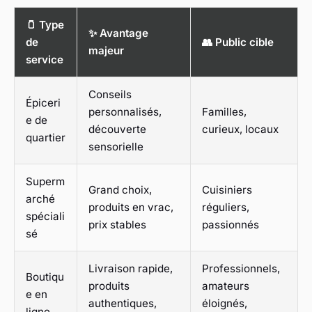
🫙 Type
✨ Avantage
de
👥 Public cible
majeur
service
Conseils
Épiceri
personnalisés,
Familles,
e de
découverte
curieux, locaux
quartier
sensorielle
Superm
Grand choix,
Cuisiniers
arché
produits en vrac,
réguliers,
spéciali
prix stables
passionnés
sé
Livraison rapide,
Professionnels,
Boutiqu
produits
amateurs
e en
authentiques,
éloignés,
ligne