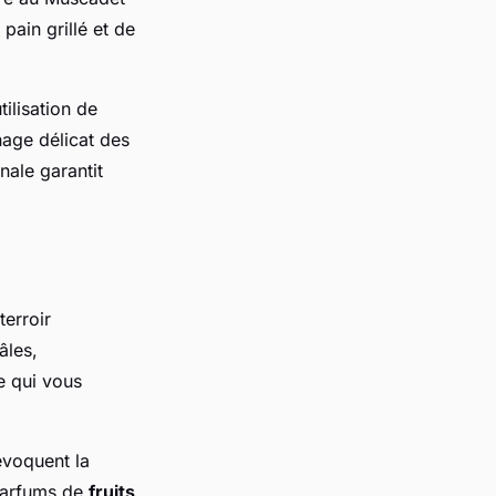
pain grillé et de
ilisation de
nage délicat des
nale garantit
terroir
âles,
e qui vous
évoquent la
 parfums de
fruits