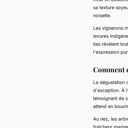
sa texture soye
noisette.
Les vignerons mo
levures indigène
lies révèlent to
l'expression pur
Comment dé
La dégustation d
d'exception. À l
témoignant de s
attend en bouch
Au nez, les arô
fraîcheur marin