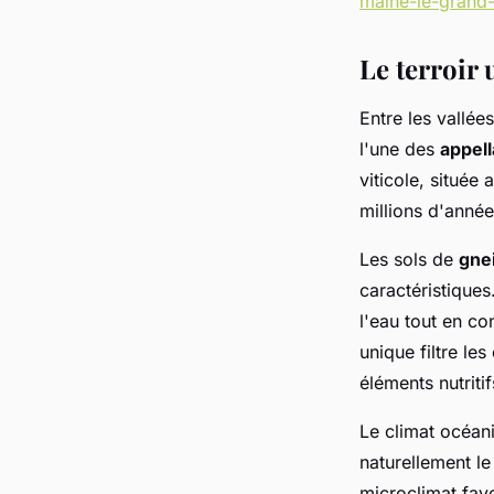
maine-le-grand-
Le terroir
Entre les vallée
l'une des
appell
viticole, située
millions d'année
Les sols de
gne
caractéristiques
l'eau tout en co
unique filtre le
éléments nutritif
Le climat océani
naturellement le
microclimat fav