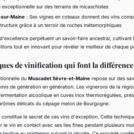
e exceptionnelle sur des terrains de micaschistes
e-sur-Maine
: Ses vignes en coteaux donnent des vins comple
 structure grâce à un terroir de roches métamorphiques
xcellence perpétuent un savoir-faire ancestral, cultivant 
itions tout en innovant pour révéler le meilleur de chaque p
ues de vinification qui font la différence
ptionnelle du
Muscadet Sèvre-et-Maine
repose sur des savo
mis de génération en génération. Les vignerons de la régio
fermentation alcoolique en cuves inox thermorégulées, prése
s arômes délicats du cépage melon de Bourgogne.
e constitue le secret de ces vins d'exception. Cette technique
er le vin en contact avec ses lies fines pendant plusieurs moi
le tardive au printemps suivant la récolte. Ce procédé conf