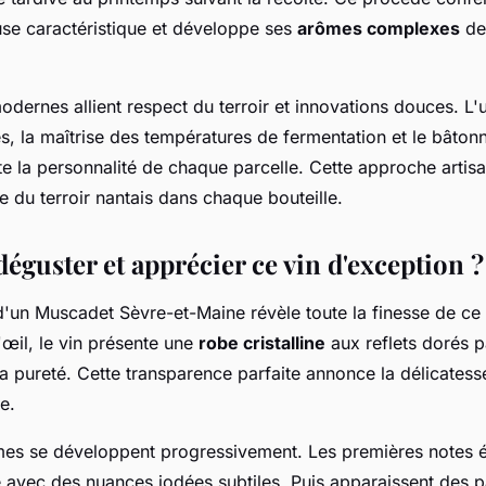
use caractéristique et développe ses
arômes complexes
de 
dernes allient respect du terroir et innovations douces. L'ut
s, la maîtrise des températures de fermentation et le bâton
ute la personnalité de chaque parcelle. Cette approche artisa
e du terroir nantais dans chaque bouteille.
guster et apprécier ce vin d'exception ?
'un Muscadet Sèvre-et-Maine révèle toute la finesse de ce 
'œil, le vin présente une
robe cristalline
aux reflets dorés p
a pureté. Cette transparence parfaite annonce la délicatess
e.
mes se développent progressivement. Les premières notes 
e avec des nuances iodées subtiles. Puis apparaissent des