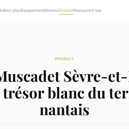
tu
Bon plan
Equipement
Minceur
Produit
Restaurant bar
PRODUIT
uscadet Sèvre-et
 trésor blanc du te
nantais