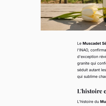
Le
Muscadet Sè
l'INAO, confirma
d'exception révè
granite qui con
séduit autant le
qui sublime cha
L'histoire 
L'histoire du
Mu