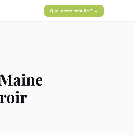
Quel geste ensuite ? →
-Maine
rroir