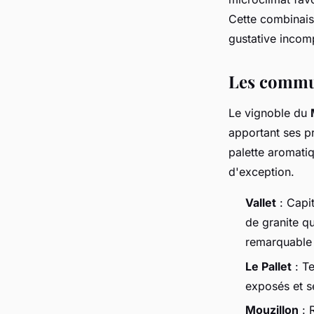
Cette combinaiso
gustative incom
Les commun
Le vignoble du
apportant ses pr
palette aromatiq
d'exception.
Vallet
: Capi
de granite q
remarquable
Le Pallet
: Te
exposés et s
Mouzillon
: 