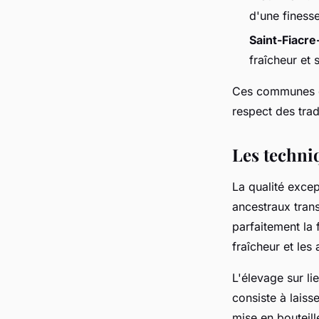
d'une finess
Saint-Fiacr
fraîcheur et
Ces communes d'e
respect des trad
Les techniq
La qualité exce
ancestraux trans
parfaitement la 
fraîcheur et le
L'élevage sur li
consiste à laiss
mise en bouteil