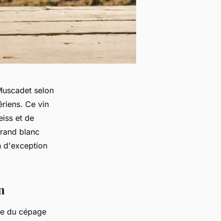
Muscadet selon
ériens. Ce vin
eiss et de
grand blanc
n d'exception
n
vée du cépage