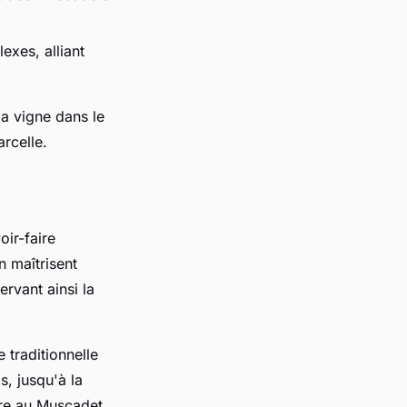
xes, alliant
la vigne dans le
arcelle.
ir-faire
n maîtrisent
rvant ainsi la
 traditionnelle
s, jusqu'à la
ère au Muscadet