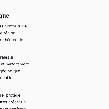
ique
les contours de
te région
re héritée de
ales si
ent parfaitement
e géologique
ment les
ire, protège
ntes
créent un
ement généreux.