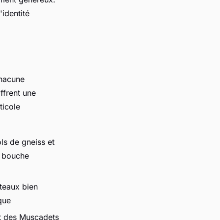
'identité
hacune
ffrent une
ticole
ls de gneiss et
n bouche
oteaux bien
que
t des Muscadets