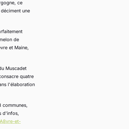
rgogne, ce
i déciment une
arfaitement
 melon de
vre et Maine,
 du Muscadet
consacre quatre
ans l'élaboration
 23 communes,
s d'infos,
A8vre-et-