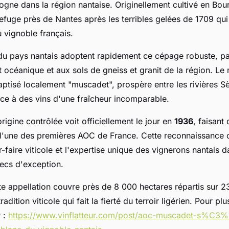
gne dans la région nantaise. Originellement cultivé en Bou
efuge près de Nantes après les terribles gelées de 1709 qu
 vignoble français.
s du pays nantais adoptent rapidement ce cépage robuste, p
 océanique et aux sols de gneiss et granit de la région. Le
ptisé localement "muscadet", prospère entre les rivières Sè
ce à des vins d'une fraîcheur incomparable.
origine contrôlée voit officiellement le jour en
1936
, faisant
l'une des premières AOC de France. Cette reconnaissance 
r-faire viticole et l'expertise unique des vignerons nantais d
secs d'exception.
tte appellation couvre près de 8 000 hectares répartis sur
adition viticole qui fait la fierté du terroir ligérien. Pour plu
 :
https://www.vinflatteur.com/post/aoc-muscadet-s%C3%