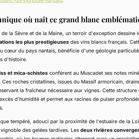
blanc-du-vignoble-nantais
.
 unique où naît ce grand blanc emblémat
s de la Sèvre et de la Maine, un terroir d'exception dessine 
ations les plus prestigieuses
des vins blancs français. Cet
 au cœur du pays nantais, bénéficie d'une géologie particuliè
s d'histoire.
iss et mica-schistes
confèrent au Muscadet ses notes minér
. Ces roches cristallines, issues du Massif armoricain, drain
nservant la fraîcheur nécessaire aux vignes. Cette structur
s excès d'humidité et permet aux racines de puiser profondé
s.
que tempéré, adouci par la proximité de l'estuaire de la Lo
 vignoble des gelées tardives. Les
deux rivières converge
orable, où les brumes matinales alternent avec un ensoleill