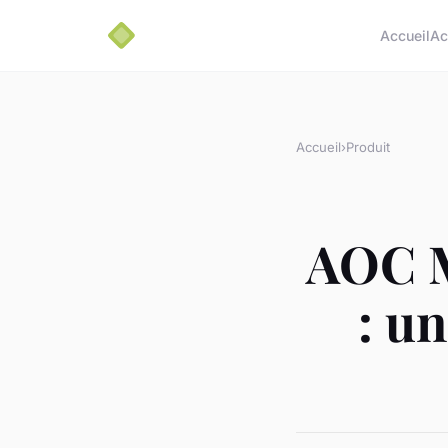
Accueil
Ac
Accueil
›
Produit
AOC M
: un